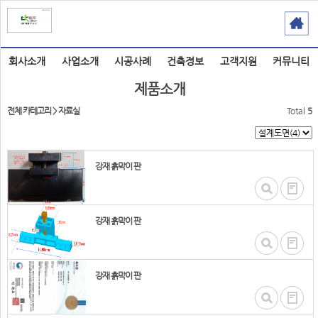
회사소개
사업소개
시공사례
건축정보
고객지원
커뮤니티
제품소개
전체 카테고리
>
자료실
Total
5
강재 흙막이 판
강재 흙막이 판
강재 흙막이 판